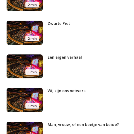
2 min
Zwarte Piet
Studium Generale
2 min
Home
Een eigen verhaal
Agenda
Video
3 min
Podcast
Wij zijn ons netwerk
Artikelen
Contact
3 min
Man, vrouw, of een beetje van beide?