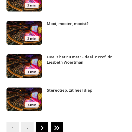
3 min
Mooi, mooier, mooist?
3 min
Hoe is het nu met? - deel 3: Prof. dr.
Liesbeth Woertman
1 min
Stereotiep, zit heel diep
4 min
1
2