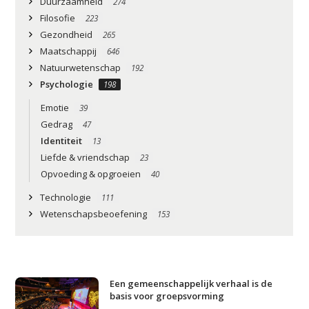
Duurzaamheid
274
Filosofie
223
Gezondheid
265
Maatschappij
646
Natuurwetenschap
192
Psychologie
198
Emotie
39
Gedrag
47
Identiteit
13
Liefde & vriendschap
23
Opvoeding & opgroeien
40
Technologie
111
Wetenschapsbeoefening
153
Een gemeenschappelijk verhaal is de
basis voor groepsvorming