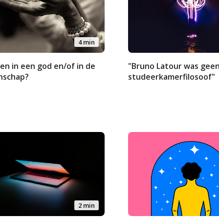
4 min
en in een god en/of in de
"Bruno Latour was gee
nschap?
studeerkamerfilosoof"
2 min