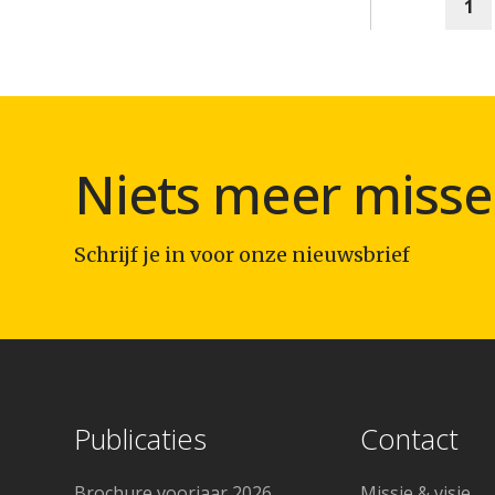
1
Niets meer misse
Schrijf je in voor onze nieuwsbrief
Publicaties
Contact
Brochure voorjaar 2026
Missie & visie