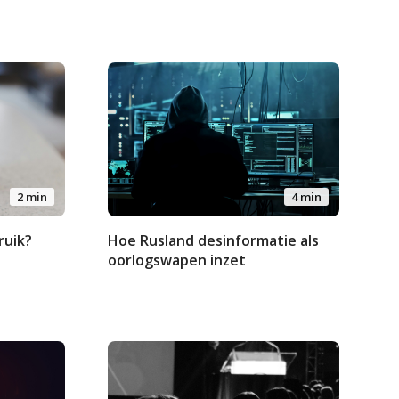
2 min
4 min
ruik?
Hoe Rusland desinformatie als
oorlogswapen inzet