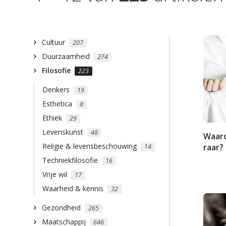
Cultuur
207
Duurzaamheid
274
Filosofie
223
Denkers
19
Esthetica
8
Ethiek
29
Levenskunst
48
Waaro
Religie & levensbeschouwing
raar?
14
Techniekfilosofie
16
Vrije wil
17
Waarheid & kennis
32
Gezondheid
265
Maatschappij
646