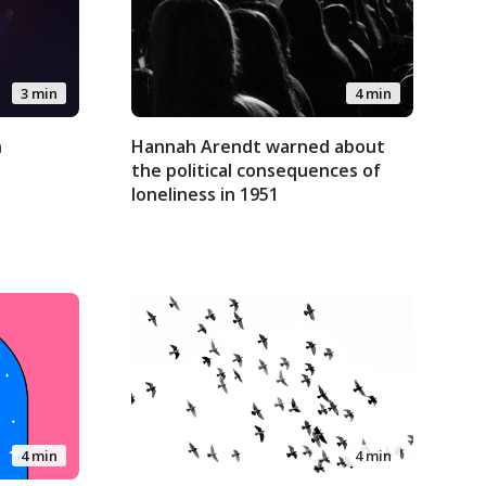
3 min
4 min
n
Hannah Arendt warned about
the political consequences of
loneliness in 1951
4 min
4 min