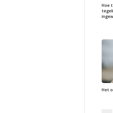
Hoe t
tegel
ingew
Het 