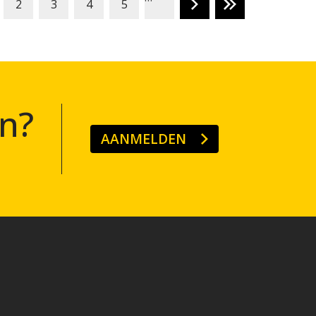
2
3
4
5
n?
AANMELDEN