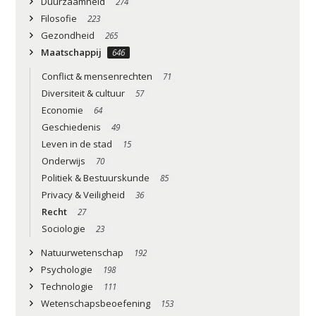
Duurzaamheid
274
Filosofie
223
Gezondheid
265
Maatschappij
646
Conflict & mensenrechten
71
Diversiteit & cultuur
57
Economie
64
Geschiedenis
49
Leven in de stad
15
Onderwijs
70
Politiek & Bestuurskunde
85
Privacy & Veiligheid
36
Recht
27
Sociologie
23
Natuurwetenschap
192
Psychologie
198
Technologie
111
Wetenschapsbeoefening
153