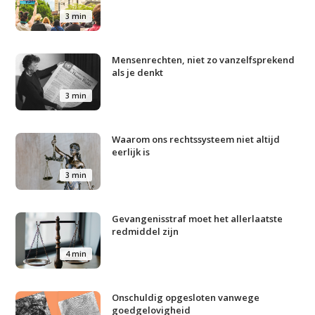
3 min
Mensenrechten, niet zo vanzelfsprekend
als je denkt
3 min
Studium Generale
Waarom ons rechtssysteem niet altijd
eerlijk is
Home
3 min
Agenda
Video
Gevangenisstraf moet het allerlaatste
redmiddel zijn
Podcast
4 min
Artikelen
Contact
Onschuldig opgesloten vanwege
goedgelovigheid