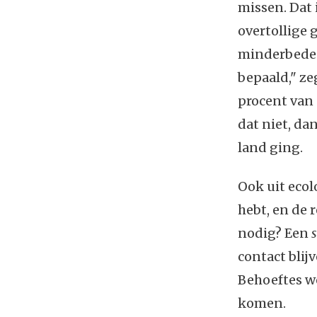
missen. Dat 
overtollige 
minderbedeel
bepaald," ze
procent van
dat niet, dan
land ging.
Ook uit ecol
hebt, en de 
nodig? Een
contact blij
Behoeftes wo
komen.