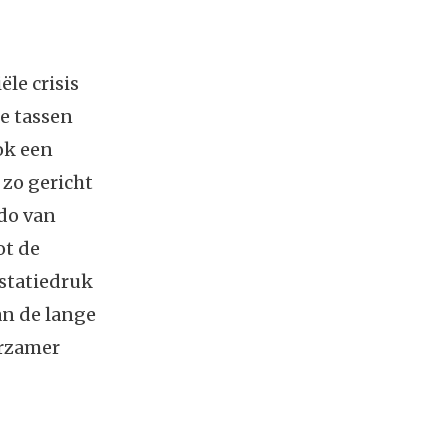
le crisis
e tassen
ok een
 zo gericht
edo van
ot de
estatiedruk
an de lange
urzamer