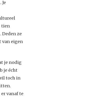
 Je
ultureel
 tien
. Deden ze
st van eigen
t je nodig
b je écht
il toch in
itten.
er vanaf te