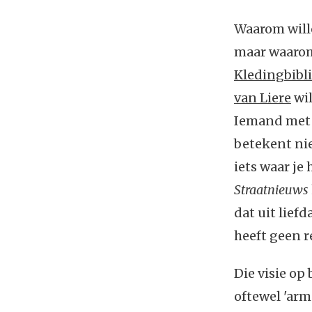
Waarom wille
maar waarom 
Kledingbibl
van Liere
wil
Iemand met w
betekent nie
iets waar je
Straatnieuws
dat uit lief
heeft geen r
Die visie op 
oftewel 'arm