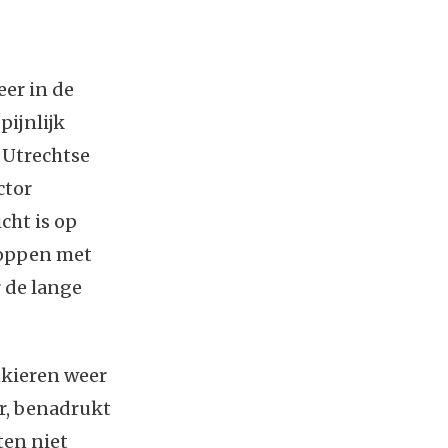
er in de
pijnlijk
 Utrechtse
ctor
cht is op
stoppen met
 de lange
kieren weer
ar, benadrukt
ten niet