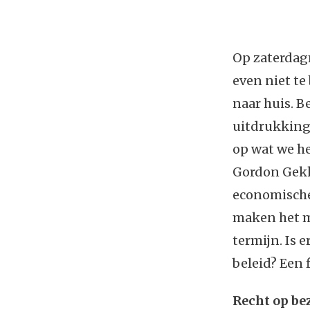
Op zaterdagm
even niet te
naar huis. B
uitdrukking 
op wat we he
Gordon Gekko
economische 
maken het m
termijn. Is 
beleid? Een 
Recht op be