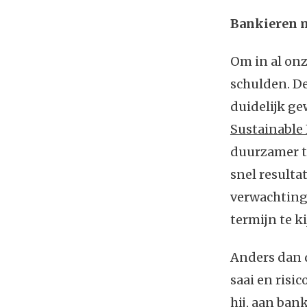
Bankieren m
Om in al onz
schulden. De
duidelijk g
Sustainable
duurzamer te
snel resulta
verwachtinge
termijn te ki
Anders dan 
saai en risi
hij, aan ban