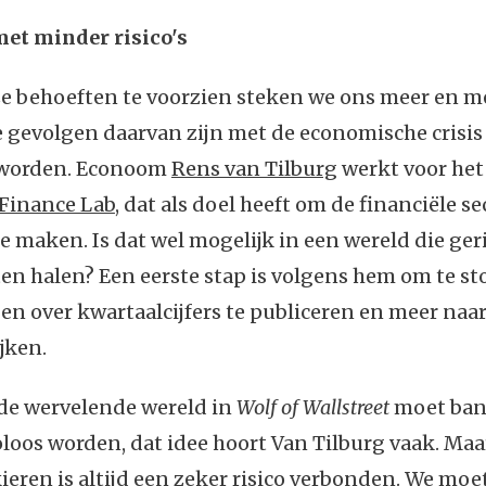
et minder risico's
e behoeften te voorzien steken we ons meer en me
 gevolgen daarvan zijn met de economische crisis 
eworden. Econoom
Rens van Tilburg
werkt voor het
 Finance Lab
, dat als doel heeft om de financiële se
 maken. Is dat wel mogelijk in een wereld die geri
ten halen? Een eerste stap is volgens hem om te 
n over kwartaalcijfers te publiceren en meer naar
jken.
de wervelende wereld in
Wolf of Wallstreet
moet ban
coloos worden, dat idee hoort Van Tilburg vaak. Ma
kieren is altijd een zeker risico verbonden. We moe