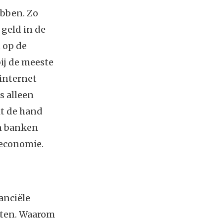
ebben. Zo
 geld in de
 op de
ij de meeste
 internet
s alleen
it de hand
an banken
 economie.
anciële
anten. Waarom