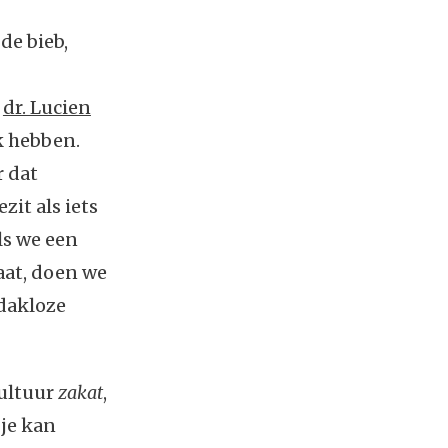
de bieb,
r
dr. Lucien
k hebben.
r dat
it als iets
ls we een
aat, doen we
 dakloze
cultuur
zakat
,
 je kan