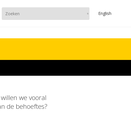
En
glish
 willen we vooral
an de behoeftes?