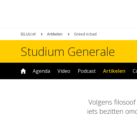
SG.UU.nl
Artikelen
Greed is bad
Studium Generale
Agenda
Video
Podcast
Artikelen
C
Volgens filosoof
iets bezitten o