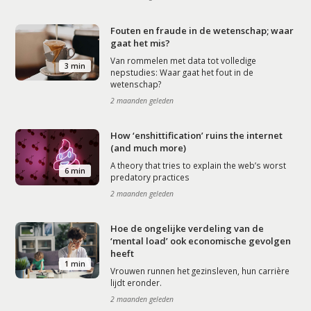
Fouten en fraude in de wetenschap; waar
gaat het mis?
Van rommelen met data tot volledige
3 min
nepstudies: Waar gaat het fout in de
wetenschap?
2 maanden geleden
How ‘enshittification’ ruins the internet
(and much more)
A theory that tries to explain the web’s worst
6 min
predatory practices
2 maanden geleden
Hoe de ongelijke verdeling van de
‘mental load’ ook economische gevolgen
heeft
1 min
Vrouwen runnen het gezinsleven, hun carrière
lijdt eronder.
2 maanden geleden