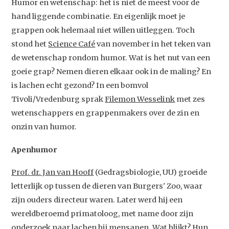
Humor en wetenschap: het is niet de meest voor de
hand liggende combinatie. En eigenlijk moet je
grappen ook helemaal niet willen uitleggen. Toch
stond het
Science Café
van november in het teken van
de wetenschap rondom humor. Wat is het nut van een
goeie grap? Nemen dieren elkaar ook in de maling? En
is lachen echt gezond? In een bomvol
Tivoli/Vredenburg sprak
Filemon Wesselink
met zes
wetenschappers en grappenmakers over de zin en
onzin van humor.
Apenhumor
Prof. dr. Jan van Hooff
(Gedragsbiologie, UU) groeide
letterlijk op tussen de dieren van Burgers' Zoo, waar
zijn ouders directeur waren. Later werd hij een
wereldberoemd primatoloog, met name door zijn
onderzoek naar lachen bij mensapen. Wat blijkt? Hun