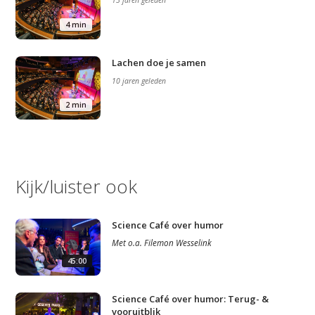
13 jaren geleden
4 min
Lachen doe je samen
10 jaren geleden
2 min
Kijk/luister ook
Science Café over humor
Met
o.a.
Filemon Wesselink
45:00
Science Café over humor: Terug- &
vooruitblik