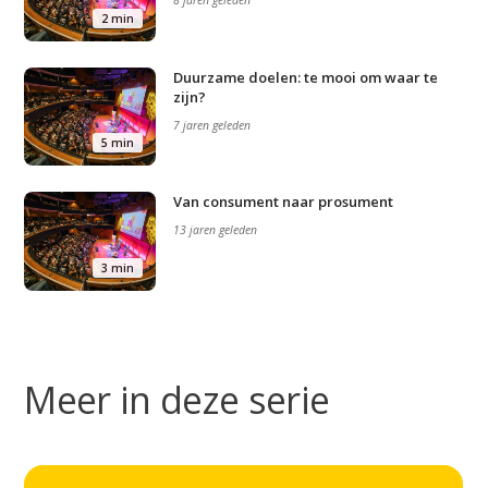
8 jaren geleden
2 min
Duurzame doelen: te mooi om waar te
zijn?
7 jaren geleden
5 min
Van consument naar prosument
13 jaren geleden
3 min
Meer in deze serie