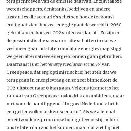
terugschroeven van de emissie daarvan. Er zijn talloze
wetenschappers, denktanks, bedrijven en andere
instanties die scenario's schetsen hoe de toekomst
eruit gaat zien: hoeveel energie gaat de wereld in 2050
gebruiken en hoeveel CO2 stoten we dan uit. Zo zijn er
de pessimistische scenario's: die schatten in dat we
veel meer gaan uitstoten omdat de energievraag stijgt
we geen alternatieve energiebronnen gaan gebruiken.
Daarnaast is er het '
energy revolution scenario
' van
Greenpeace, dat erg optimistisch is: het stelt dat we
teruggaan in energievraag en zo zeer binnenkort de
CO2-uitstoot naar 0 kan gaan. Volgens Kramer is het
rapport van Greenpeace invloedrijk en ambitieus, maar
niet voor de hand liggend. "In goed Nederlands: het is
een geitenwollensokken-scenario ". Als we allemaal
bereid zouden zijn om onze huidige levensstijl achter
ons te laten dan zou het kunnen, maar dat ziet hij niet