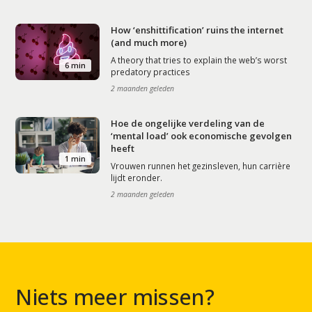
How ‘enshittification’ ruins the internet
(and much more)
A theory that tries to explain the web’s worst
6 min
predatory practices
2 maanden geleden
Hoe de ongelijke verdeling van de
‘mental load’ ook economische gevolgen
heeft
1 min
Vrouwen runnen het gezinsleven, hun carrière
lijdt eronder.
2 maanden geleden
Niets meer missen?