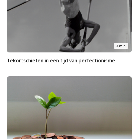
3 min
Tekortschieten in een tijd van perfectionisme
Studium Generale
Home
Agenda
Video
Podcast
Artikelen
Contact