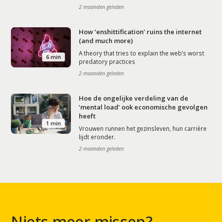
2 maanden geleden
How ‘enshittification’ ruins the internet
(and much more)
A theory that tries to explain the web’s worst
6 min
predatory practices
2 maanden geleden
Hoe de ongelijke verdeling van de
‘mental load’ ook economische gevolgen
heeft
1 min
Vrouwen runnen het gezinsleven, hun carrière
lijdt eronder.
2 maanden geleden
Niets meer missen?