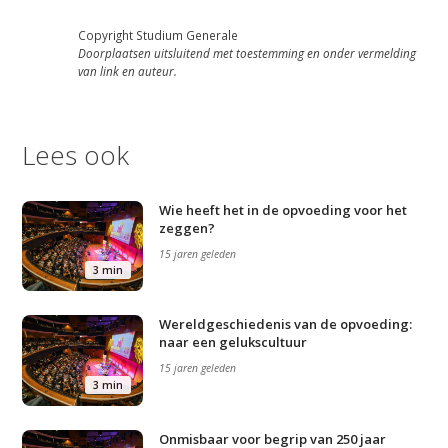
Copyright Studium Generale
Studium Generale
Doorplaatsen uitsluitend met toestemming en onder vermelding
van link en auteur.
Home
Agenda
Lees ook
Video
Podcast
Wie heeft het in de opvoeding voor het
zeggen?
Artikelen
15 jaren geleden
3 min
Contact
Wereldgeschiedenis van de opvoeding:
naar een gelukscultuur
15 jaren geleden
3 min
Onmisbaar voor begrip van 250 jaar