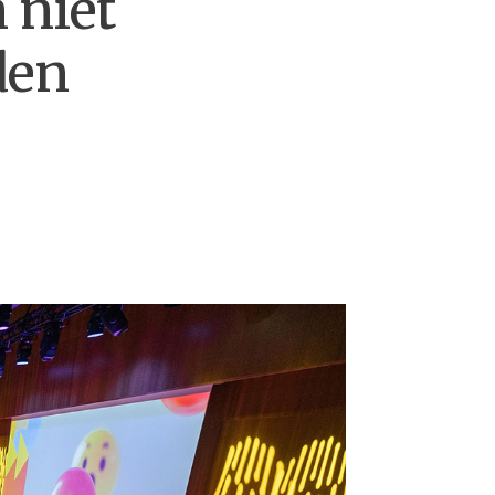
 niet
den