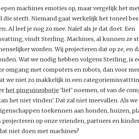
oepen machines emoties op, maar vergelijk het met
l die sterft. Niemand gaat werkelijk het toneel b
n. Al leef je nog zo mee. Naïef als je dat doet. Een
vatting, vindt Sterling. Machines, al kunnen ze s
menselijker worden. Wij projecteren dat op ze, en
uden. Wat we nodig hebben volgens Sterling, is 
nze omgang met computers en robots, dan voor men
dat we niet zo makkelijk in een categoriemisvattti
er
het pinguinrobotje
'lief' noemen, of van de co
an het niet vinden'. Dat zal niet meevallen. Als we 
eigenschappen toekennen aan honden, huizen, pl
 projecteren op onze vrienden, partners en kinde
at niet doen met machines?