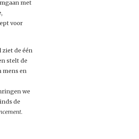
r omgaan met
,
oept voor
 ziet de één
n stelt de
n mens en
omringen we
sinds de
ncement
.