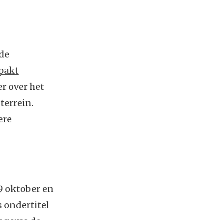
 de
pakt
er over het
 terrein.
ere
9 oktober en
s ondertitel