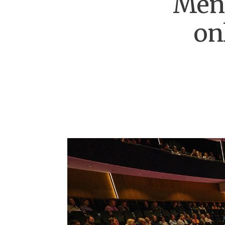
Mens
on