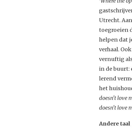
'
Where the op
gastschrijve
Utrecht. Aan
toegroeien d
helpen dat j
verhaal. Ook
vernuftig al
in de buurt:
lerend verm
het huishoud
doesn't love 
doesn't love 
Andere taal