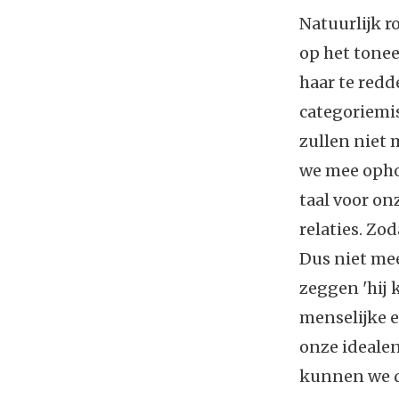
Natuurlijk r
op het tonee
haar te redde
categoriemis
zullen niet 
we mee opho
taal voor o
relaties. Zo
Dus niet me
zeggen 'hij k
menselijke 
onze idealen
kunnen we d