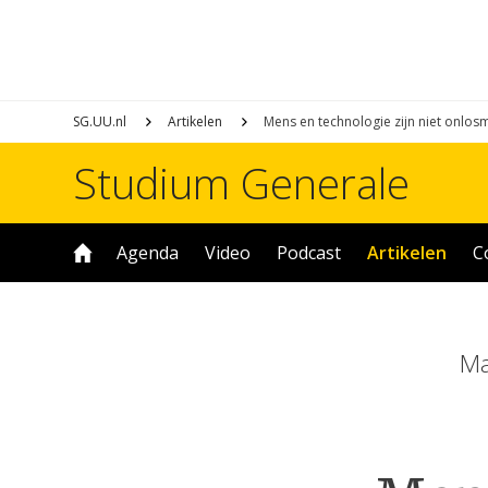
SG.UU.nl
Artikelen
Mens en technologie zijn niet onlos
Studium Generale
Agenda
Video
Podcast
Artikelen
C
Ma