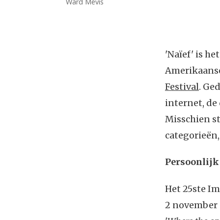
Ward Mevis
'Naïef' is h
Amerikaanse 
Festival
. Ge
internet, de 
Misschien st
categorieën,
Persoonlijk
Het 25ste Im
2 november p