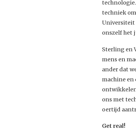
technologie.
techniek om
Universiteit
onszelf het 
Sterling en 
mens en mac
ander dat w
machine en 
ontwikkelen
ons met tech
oertijd aan
Get real!