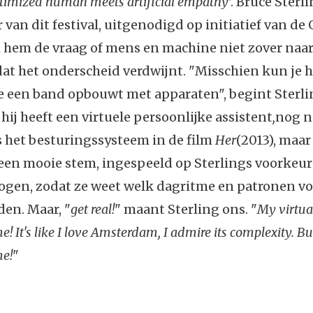
timized human meets artificial empathy
'. Bruce Sterl
r van dit festival, uitgenodigd op initiatief van d
 hem de vraag of mens en machine niet zover naar
at het onderscheid verdwijnt. "Misschien kun je h
e een band opbouwt met apparaten", begint Sterli
 hij heeft een virtuele persoonlijke assistent
,
nog n
s het besturingssysteem in de film
Her
(2013), maar
 een mooie stem, ingespeeld op Sterlings voorkeu
ogen, zodat ze weet welk dagritme en patronen v
en. Maar, "
get real!
" maant Sterling ons. "
My virtual
me! It's like I love Amsterdam, I admire its complexity.
me!
"