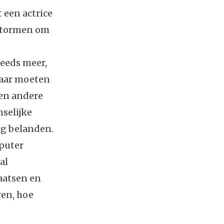
 een actrice
estormen om
teeds meer,
 daar moeten
een andere
selijke
ng belanden.
mputer
al
aatsen en
ren, hoe