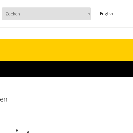
En
glish
pen