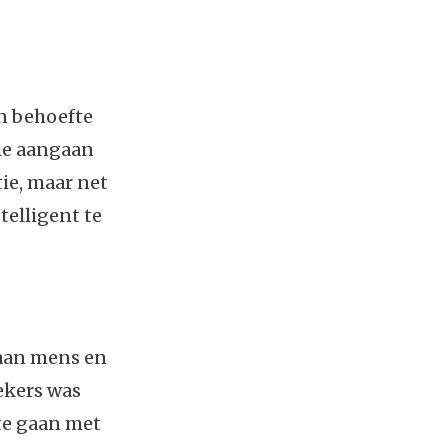
n behoefte
ie aangaan
ie, maar net
telligent te
 aan mens en
ekers was
te gaan met