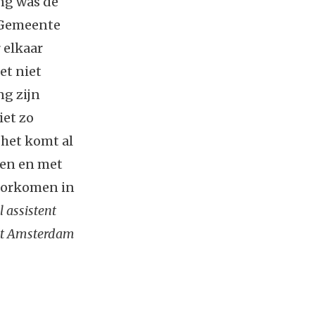
ing was de
e Gemeente
 elkaar
et niet
ng zijn
iet zo
 het komt al
ren en met
oorkomen in
 assistent
 But Amsterdam