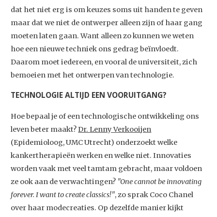
dat het niet erg is om keuzes soms uit handen te geven
maar dat we niet de ontwerper alleen zijn of haar gang
moeten laten gaan. Want alleen zo kunnen we weten
hoe een nieuwe techniek ons gedrag beïnvloedt.
Daarom moet iedereen, en vooral de universiteit, zich
bemoeien met het ontwerpen van technologie.
TECHNOLOGIE ALTIJD EEN VOORUITGANG?
Studium Generale
Hoe bepaal je of een technologische ontwikkeling ons
leven beter maakt?
Dr. Lenny Verkooijen
Home
(Epidemioloog, UMC Utrecht) onderzoekt welke
Agenda
kankertherapieën werken en welke niet. Innovaties
worden vaak met veel tamtam gebracht, maar voldoen
Video
ze ook aan de verwachtingen?
"One cannot be innovating
Podcast
forever. I want to create classics!"
, zo sprak Coco Chanel
Artikelen
over haar modecreaties. Op dezelfde manier kijkt