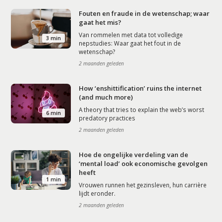
Fouten en fraude in de wetenschap; waar
gaat het mis?
Van rommelen met data tot volledige
3 min
nepstudies: Waar gaat het fout in de
wetenschap?
2 maanden geleden
How ‘enshittification’ ruins the internet
(and much more)
A theory that tries to explain the web’s worst
6 min
predatory practices
2 maanden geleden
Hoe de ongelijke verdeling van de
‘mental load’ ook economische gevolgen
heeft
1 min
Vrouwen runnen het gezinsleven, hun carrière
lijdt eronder.
2 maanden geleden