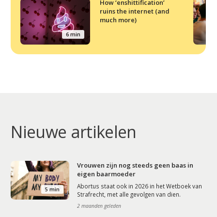
How ‘enshittification’
ruins the internet (and
much more)
6 min
Nieuwe artikelen
Vrouwen zijn nog steeds geen baas in
eigen baarmoeder
Abortus staat ook in 2026 in het Wetboek van
5 min
Strafrecht, met alle gevolgen van dien.
2 maanden geleden