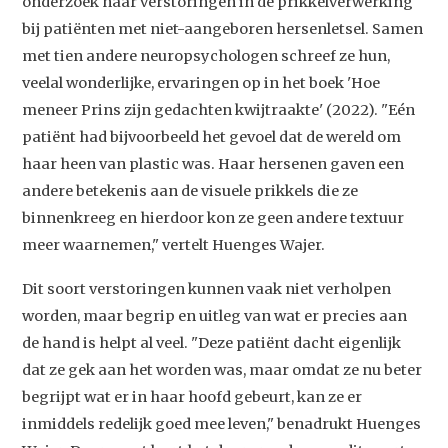
onderzoek naar verstoringen in de prikkelverwerking
bij patiënten met niet-aangeboren hersenletsel. Samen
met tien andere neuropsychologen schreef ze hun,
veelal wonderlijke, ervaringen op in het boek 'Hoe
meneer Prins zijn gedachten kwijtraakte' (2022). "Eén
patiënt had bijvoorbeeld het gevoel dat de wereld om
haar heen van plastic was. Haar hersenen gaven een
andere betekenis aan de visuele prikkels die ze
binnenkreeg en hierdoor kon ze geen andere textuur
meer waarnemen," vertelt Huenges Wajer.
Dit soort verstoringen kunnen vaak niet verholpen
worden, maar begrip en uitleg van wat er precies aan
Studium Generale
de hand is helpt al veel. "Deze patiënt dacht eigenlijk
Home
dat ze gek aan het worden was, maar omdat ze nu beter
begrijpt wat er in haar hoofd gebeurt, kan ze er
Agenda
inmiddels redelijk goed mee leven," benadrukt Huenges