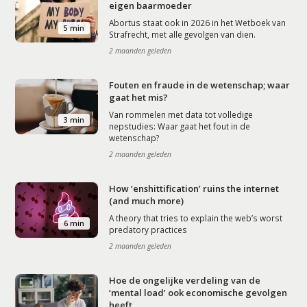
eigen baarmoeder
Abortus staat ook in 2026 in het Wetboek van
5 min
Strafrecht, met alle gevolgen van dien.
2 maanden geleden
Fouten en fraude in de wetenschap; waar
gaat het mis?
Van rommelen met data tot volledige
3 min
nepstudies: Waar gaat het fout in de
wetenschap?
2 maanden geleden
How ‘enshittification’ ruins the internet
(and much more)
A theory that tries to explain the web’s worst
6 min
predatory practices
2 maanden geleden
Hoe de ongelijke verdeling van de
‘mental load’ ook economische gevolgen
heeft